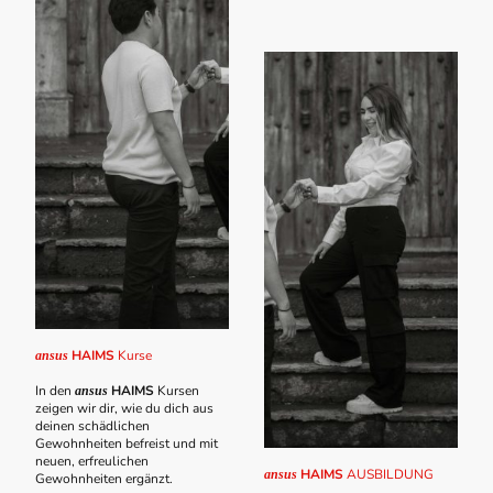
HAIMS
Kurse
ansus
In den
HAIMS
Kursen
ansus
zeigen wir dir, wie du dich aus
deinen schädlichen
Gewohnheiten befreist und mit
neuen, erfreulichen
HAIMS
AUSBILDUNG
ansus
Gewohnheiten ergänzt.