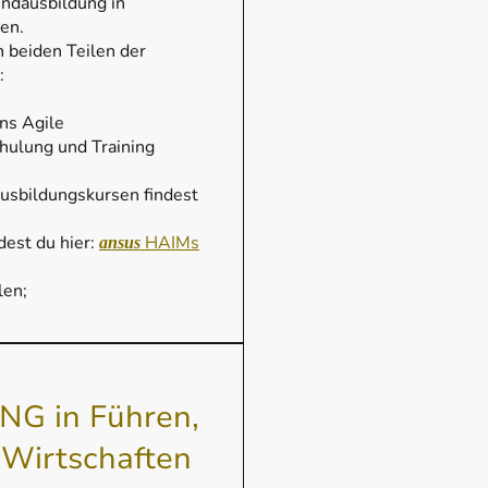
undausbildung in
en.
n beiden Teilen der
:
ins Agile
ulung und Training
usbildungskursen findest
est du hier:
HAIMs
ansus
len;
NG in Führen,
 Wirtschaften