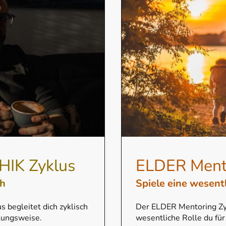
HIK Zyklus
ELDER Mento
ch
Spiele eine wesent
 begleitet dich zyklisch
Der ELDER Mentoring Zyk
lungsweise.
wesentliche Rolle du fü