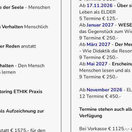
Ab
17.11.2026
-
Über s
e der Seele
- Menschen
Leben als ELDER
5 Termine € 125.-
Ab
Januar 2027
-
WESEN
 Verhalten
Menschlich
das Gegenstück zum Wi
9 Termine € 250.-
Ab
März 2027
-
Der Me
der Reden
anstatt
- Wie Didaktik die Reso
9 Termine € 250.-
Ab
Mai 2027
-
Erschein
rhalten
- Den Mensch
Menschen lesen und als
n lernen
9 Termine € 250.-
Ab
November 2026
- EL
oring ETHIK Praxis
12 Termine € 450.-
Termine stehen auch all
als Aufzeichnung zur
Verfügung
Bei Vorkasse € 1125.-.- 
statt € 1575.- für den