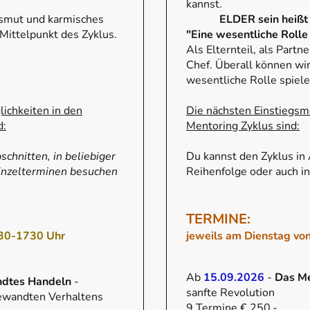
kannst.
nsmut und karmisches
ELDER sein heißt 
Mittelpunkt des Zyklus.
"Eine wesentliche Rolle 
Als Elternteil, als Partn
Chef. Überall können wir
wesentliche Rolle spiel
ichkeiten in den
Die nächsten Einstiegsm
d:
Mentoring Zyklus sind:
schnitten, in beliebiger
Du kannst den Zyklus in 
Einzelterminen besuchen
Reihenfolge oder auch i
TERMINE:
530-1730 Uhr
jeweils am Dienstag v
Ab
15.09.2026
-
Das M
dtes Handeln
-
sanfte Revolution
gewandten Verhaltens
9 Termine € 250.-