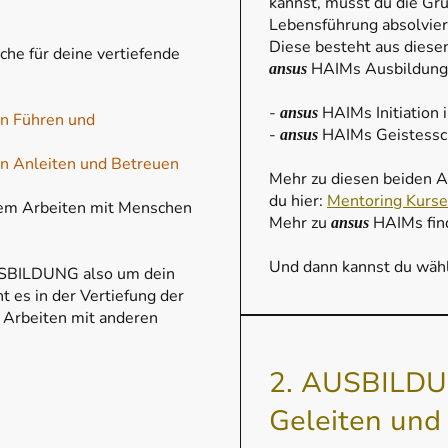
kannst, musst du die Gr
Lebensführung absolvier
Diese besteht aus diese
che für deine vertiefende
HAIMs Ausbildung
ansus
-
HAIMs Initiation 
ansus
n Führen und
-
HAIMs Geistessch
ansus
n Anleiten und Betreuen
Mehr zu diesen beiden A
du hier:
Mentoring Kurse
em Arbeiten mit Menschen
Mehr zu
HAIMs find
ansus
Und dann kannst du wäh
SBILDUNG also um dein
 es in der Vertiefung der
Arbeiten mit anderen
2. AUSBILDU
Geleiten und