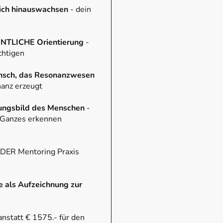
ich hinauswachsen
- dein
TLICHE Orientierung
-
chtigen
nsch, das Resonanzwesen
nanz erzeugt
ungsbild des Menschen
-
 Ganzes erkennen
DER Mentoring Praxis
e als Aufzeichnung zur
anstatt € 1575.- für den