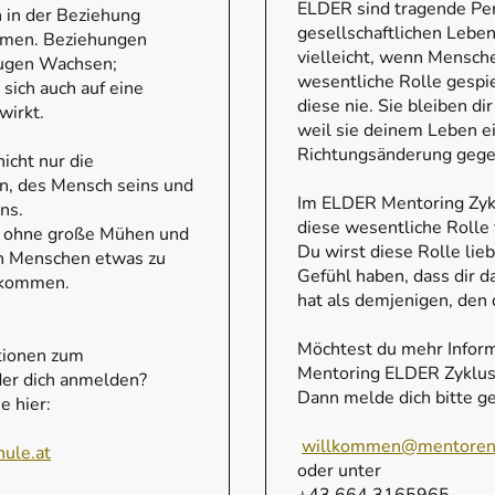
ELDER sind tragende Per
 in der Beziehung
gesellschaftlichen Leben
men. Beziehungen
vielleicht, wenn Mensche
eugen Wachsen;
wesentliche Rolle gespie
sich auch auf eine
diese nie. Sie bleiben di
wirkt.
weil sie deinem Leben e
Richtungsänderung gege
nicht nur die
, des Mensch seins und
Im ELDER Mentoring Zyklu
ns.
diese wesentliche Rolle
em ohne große Mühen und
Du wirst diese Rolle lie
n Menschen etwas zu
Gefühl haben, dass dir 
ekommen.
hat als demjenigen, den
Möchtest du mehr Infor
tionen zum
Mentoring ELDER Zyklus
der dich anmelden?
Dann melde dich bitte ge
e hier:
willkommen@mentorens
ule.at
oder unter