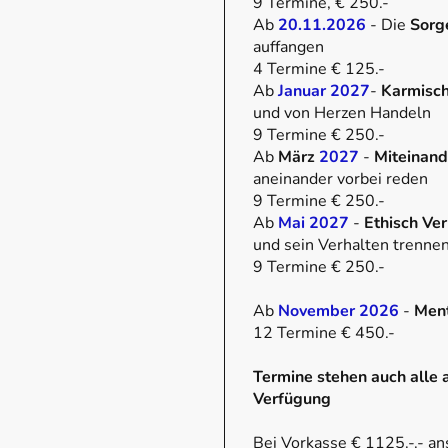
9 Termine, € 250.-
Ab
20.11.2026
- Die
Sorg
auffangen
4 Termine € 125.-
Ab
Januar 2027
-
Karmisch
und von Herzen Handeln
9 Termine € 250.-
Ab
März
2027
-
Miteinan
aneinander vorbei reden
9 Termine € 250.-
Ab
Mai 2027
-
Ethisch Ve
und sein Verhalten trenne
9 Termine € 250.-
Ab
November 2026
-
Ment
12 Termine € 450.-
Termine stehen auch alle 
Verfügung
Bei Vorkasse € 1125.-.- an